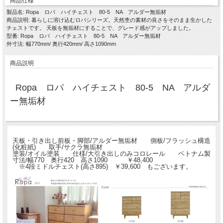
商品仕様
製品名: Ropa ロパ ハイチェスト 80-5 NA アルダー無垢材
商品説明: 暮らしに溶け込むロパシリーズ。天然杢の素材の良さをそのまま生かした
チェストです。 天板を無垢材にすることで、グレード感がアップしました。
型番: Ropa ロパ ハイチェスト 80-5 NA アルダー無垢材
外寸法: 幅770mm/ 奥行420mm/ 高さ1090mm
商品説明
Ropa ロパ ハイチェスト 80-5 NA アルダ
ー無垢材
天板・引き出し前板・脚部/アルダー無垢材 側板/フラッシュ構造
(化粧紙) 取手/サクラ無垢材
塗装/オイル塗装 仕様/大引き出しのみコロレール ベトナム製
寸法/幅770 奥行420 高さ1090 ￥48,400
※4段ミドルチェスト(高さ895) ￥39,600 もございます。