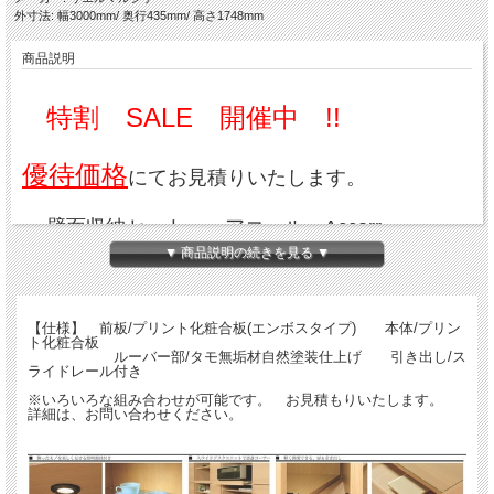
外寸法: 幅3000mm/ 奥行435mm/ 高さ1748mm
商品説明
特割 SALE 開催中 !!
優待価格
にてお見積りいたします。
壁面収納セット アコール Accorr
▼ 商品説明の続きを見る ▼
【仕様】 前板/プリント化粧合板(エンボスタイプ) 本体/プリン
ト化粧合板
ルーバー部/タモ無垢材自然塗装仕上げ 引き出し/ス
※この画像はDK(ダーク)色です。
ライドレール付き
※いろいろな組み合わせが可能です。 お見積もりいたします。
詳細は、お問い合わせください。