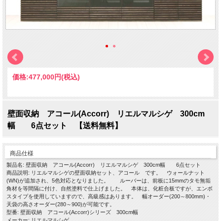
価格:
477,000円
(税込)
壁面収納 アコール(Accorr) リエルマルシゲ 300cm
幅 6点セット 【送料無料】
商品仕様
製品名: 壁面収納 アコール(Accorr) リエルマルシゲ 300cm幅 6点セット
商品説明: リエルマルシゲの壁面収納セット、アコール です。 ウォールナット
(WN)が追加され、5色対応となりました。 ルーバーは、前板に15mmのタモ無垢
角材を等間隔に付け、自然塗料で仕上げました。 本体は、化粧合板ですが、エンボ
スタイプを使用していますので、高級感はあります。 幅オーダー(200～800mm)・
天袋の高さオーダー(280～900)が可能です。
型番: 壁面収納 アコール(Accorr)シリーズ 300cm幅
メーカー: リエルマルシゲ